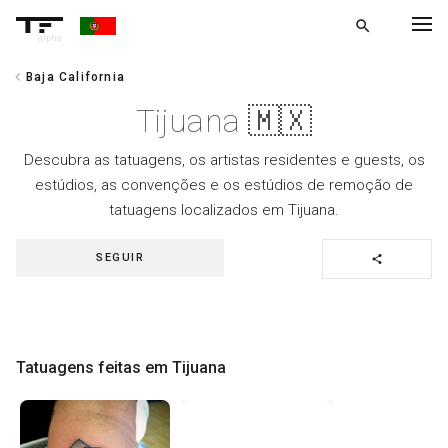
search
alpha
chevron_left
Baja California
chevron_left
VOLTAR
Tijuana 🇲🇽
Descubra as tatuagens, os artistas residentes e guests, os
estúdios, as convenções e os estúdios de remoção de
tatuagens localizados em Tijuana.
SEGUIR
share
Tatuagens feitas em Tijuana