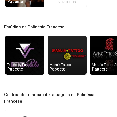
Papeete
VER TODOS
Estúdios na Polinésia Francesa
Tattoo by Patu
Manuia Tattoo
Mana'o Tattoo S
Papeete
Papeete
Papeete
Centros de remoção de tatuagens na Polinésia
Francesa