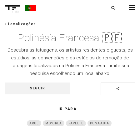
search
alpha
chevron_left
Localizações
chevron_left
VOLTAR
Polinésia Francesa 🇵🇫
Descubra as tatuagens, os artistas residentes e guests, os
estúdios, as convenções e os estúdios de remoção de
tatuagens localizados na Polinésia Francesa. Limite sua
pesquisa escolhendo um local abaixo.
SEGUIR
share
IR PARA...
ARUE
MO'OREA
PAPEETE
PUNA'AUIA