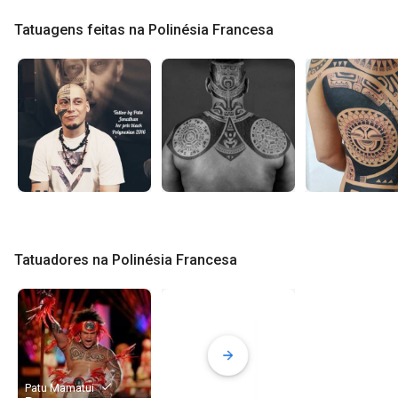
Tatuagens feitas na Polinésia Francesa
Tatuadores na Polinésia Francesa
done
Patu Mamatui