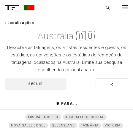
search
alpha
chevron_left
Localizações
chevron_left
VOLTAR
Austrália 🇦🇺
Descubra as tatuagens, os artistas residentes e guests, os
estúdios, as convenções e os estúdios de remoção de
tatuagens localizados na Austrália. Limite sua pesquisa
escolhendo um local abaixo.
SEGUIR
share
IR PARA...
AUSTRÁLIA DO SUL
AUSTRÁLIA OCIDENTAL
NOVA GALES DO SUL
QUEENSLAND
TASMÂNIA
VICTORIA