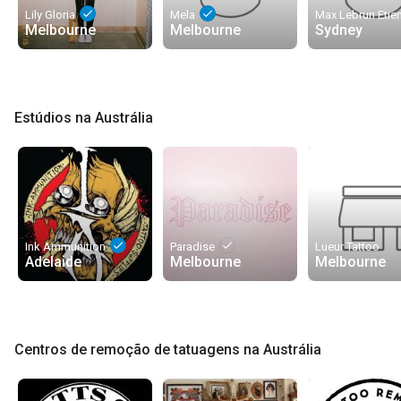
done
done
Lily Gloria
Mela
Melbourne
Melbourne
Sydney
Estúdios na Austrália
done
done
Ink Ammunition
Paradise
Lueur Tattoo
Adelaide
Melbourne
Melbourne
Centros de remoção de tatuagens na Austrália