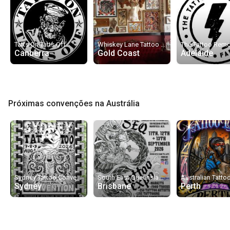
Tatts On Tatts Off
Whiskey Lane Tattoo Co.
Canberra
Gold Coast
Adelaide
Próximas convenções na Austrália
Sydney Tattoo Convention 2026
South East Queensland Tattoo & Arts Exhibition 2026
Sydney
Brisbane
Perth